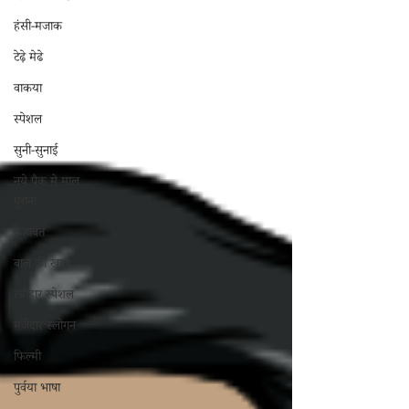
हंसी-मजाक
टेढ़े मेढे
वाकया
स्पेशल
सुनी-सुनाई
नये पैक मे माल
पुराना
कहावत
बाल की खाल
त्यौहार स्पेशल
मजेदार स्लोगन
फिल्मी
पुर्वया भाषा