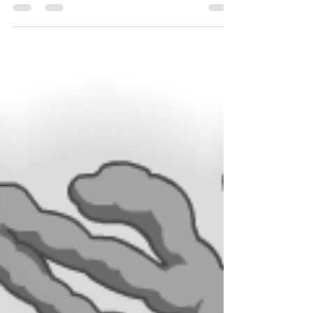
Queen Kangana
Feb 8, 2022
1 min read
सौ क्लास
सगाई खातिर लड़का देखने आये हुए लोगो ने लड़के के दादा
से पूछा: चौधरी साहब, छोरा कितनी क्लास पढ़ा है?? दादा:
म्हारा छोरा पूरी सौ क्लास पढ़...