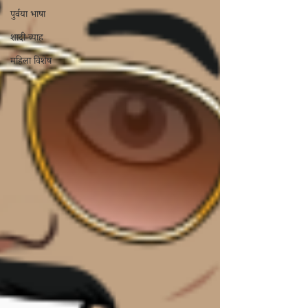
पुर्वया भाषा
शादी-ब्याह
महिला विशेष