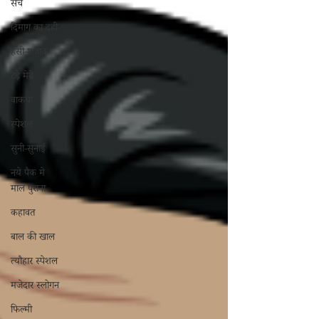
सच
दिमाग का दही
हंसी-मजाक
टेढ़े मेढे
वाकया
स्पेशल
सुनी-सुनाई
नये पैक मे
माल पुराना
कहावत
बाल की खाल
त्यौहार स्पेशल
मजेदार स्लोगन
फिल्मी