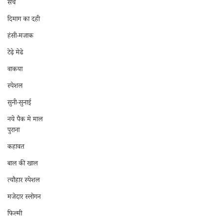
सच
दिमाग का दही
हंसी-मजाक
टेढ़े मेढे
वाकया
स्पेशल
सुनी-सुनाई
नये पैक मे माल
पुराना
कहावत
बाल की खाल
त्यौहार स्पेशल
मजेदार स्लोगन
फिल्मी