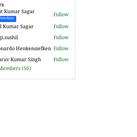
rs
it Kumar Sagar
Follow
Newbies
l Kumar Sagar
Follow
gi.sushil
Follow
shil
onardo Henkensiefken
Follow
o Henkensiefken
urav Kumar Singh
Follow
 Members (56)