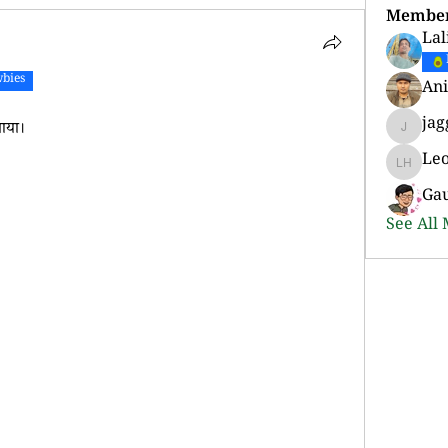
Membe
Lal
bies
Ani
jag
 आया।
jaggi.su
Le
Leonard
Ga
See All