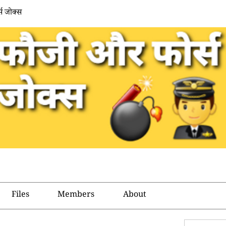
स जोक्स
Files
Members
About