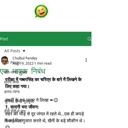
चुटकुले
व्हाट्सप्प हिंदी जोक्स !
Post
All Posts
Chulbul Pandey
All Posts
Aug 19, 2022
1 min read
एक भावुक निबंध
पति-पत्नी जोक्स
परीक्षा में गब्बरसिंह का चरित्र के बारे में लिखने के 
हास्य कथा
लिए कहा गया।
हास्य-व्यंग्य
दसवीं के एक छात्र ने लिखा ✒😉
चुनिन्दा हिन्दी चुटकुले
1. सादगी भरा जीवन:
हँसी हँसी मे सच
शहर की भीड़ से दूर जंगल में रहते थे...एक ही कपड़े 
में कई दिन गुजारा करते थे, खैनी के बड़े शौकीन थे।
दिमाग का दही
😋