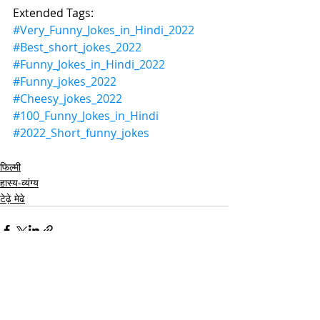
Extended Tags:
#Very_Funny_Jokes_in_Hindi_2022
#Best_short_jokes_2022
#Funny_Jokes_in_Hindi_2022
#Funny_jokes_2022
#Cheesy_jokes_2022
#100_Funny_Jokes_in_Hindi
#2022_Short_funny_jokes
फिल्मी
हास्य-व्यंग्य
टेढ़े मेढे
Recent Posts
See All