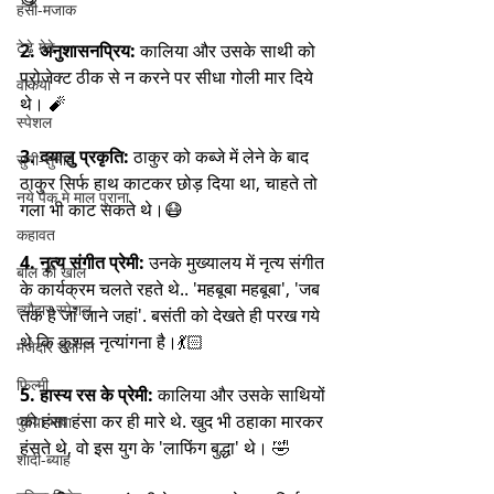
हंसी-मजाक
टेढ़े मेढे
2. अनुशासनप्रिय:
 कालिया और उसके साथी को 
प्रोजेक्ट ठीक से न करने पर सीधा गोली मार दिये 
वाकया
थे। 🧨
स्पेशल
3. दयालु प्रकृति:
 ठाकुर को कब्जे में लेने के बाद 
सुनी-सुनाई
ठाकुर सिर्फ हाथ काटकर छोड़ दिया था, चाहते तो 
नये पैक मे माल पुराना
गला भी काट सकते थे।😷
कहावत
4. नृत्य संगीत प्रेमी:
 उनके मुख्यालय में नृत्य संगीत 
बाल की खाल
के कार्यक्रम चलते रहते थे.. 'महबूबा महबूबा', 'जब 
त्यौहार स्पेशल
तक है जां जाने जहां'. बसंती को देखते ही परख गये 
थे कि कुशल नृत्यांगना है।💃🏻
मजेदार स्लोगन
फिल्मी
5. हास्य रस के प्रेमी:
 कालिया और उसके साथियों 
को हंसा हंसा कर ही मारे थे. खुद भी ठहाका मारकर 
पुर्वया भाषा
हंसते थे, वो इस युग के 'लाफिंग बुद्धा' थे। 🤣
शादी-ब्याह