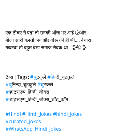
एक टीचर ने पढ़ा तो उनकी आँख भर आई 🥲और 
बोला सारी गलती जय और वीरू की ही थी.... बेचारा 
गब्बरवा तो बहुत बड़ा समाज सेवक था।🥲🤫🥲
टैग्स |Tags: 
#च
ुटकुले 
#ह
िन्दी_चुटकुले 
#च
ुनिन्दा_चुटकुले 
#च
ुटकले 
#व
्हाट्सएप्प_हिन्दी_जोक्स 
#व
्हाट्सएप्प_हिन्दी_जोक्स_डाॅट_काॅम
#Hindi
#Hindi_Jokes
#hindi_jokes
#curated_jokes
#WhatsApp_Hindi_Jokes