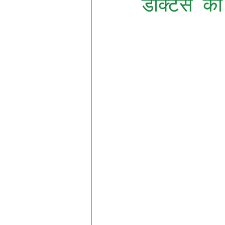
डॉक्टर्स 
त्यौहार स्पेशल
मजेदार स्लोगन