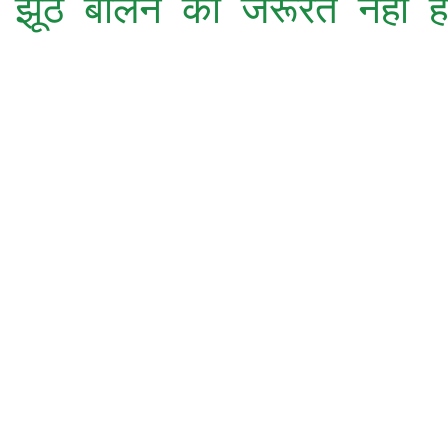
को झूठ बोलने की जरूरत नहीं 
फिल्मी
पुर्वया भाषा
शादी-ब्याह
महिला विशेष