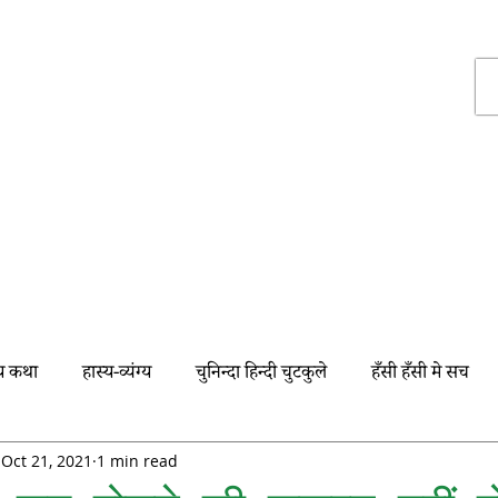
हास्य व्यंग
ग्रुप्स
्य कथा
हास्य-व्यंग्य
चुनिन्दा हिन्दी चुटकुले
हँसी हँसी मे सच
स्पेशल
सुनी-सुनाई
नये पैक मे माल पुराना
कहावत
Oct 21, 2021
1 min read