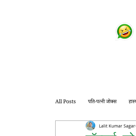
चुटकुले
व्हाट्सप्प हिंदी जोक्स !
पुस्तिका
All Posts
पति-पत्नी जोक्स
हास
हंसी-मजाक
टेढ़े मेढे
वाकया
Lalit Kumar Sagar