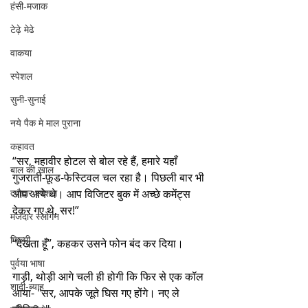
हंसी-मजाक
टेढ़े मेढे
वाकया
स्पेशल
सुनी-सुनाई
नये पैक मे माल पुराना
कहावत
“सर, महावीर होटल से बोल रहे हैं, हमारे यहाँ 
बाल की खाल
गुजराती-फ़ूड-फेस्टिवल चल रहा है। पिछली बार भी 
त्यौहार स्पेशल
आप आये थे। आप विजिटर बुक में अच्छे कमेंट्स 
देकर गए थे, सर!”
मजेदार स्लोगन
फिल्मी
“देखता हूँ”, कहकर उसने फोन बंद कर दिया।
पुर्वया भाषा
गाड़ी, थोड़ी आगे चली ही होगी कि फिर से एक कॉल 
शादी-ब्याह
आया- "सर, आपके जूते घिस गए होंगे। नए ले 