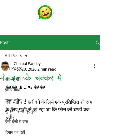
चुटकुले
व्हाट्सप्प हिंदी जोक्स !
Post
All Posts
Chulbul Pandey
All Posts
Nov 20, 2020
2 min read
मोबाइल के चक्कर में
पति-पत्नी जोक्स
😂😂 📱...📲 😂😂
हास्य कथा
हास्य-व्यंग्य
एक भाई शर्ट खरीदने के लिये एक प्रतिष्ठित शो रूम 
के लिए गाड़ी से जा रहा था कि फोन की घण्टी बज 
चुनिन्दा हिन्दी चुटकुले
उठी-
हँसी हँसी मे सच
दिमाग का दही