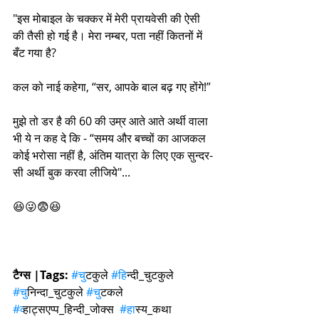
"इस मोबाइल के चक्कर में मेरी प्रायवेसी की ऐसी 
की तैसी हो गई है। मेरा नम्बर, पता नहीं कितनों में 
बँट गया है?
कल को नाई कहेगा, “सर, आपके बाल बढ़ गए होंगे!”
मुझे तो डर है की 60 की उम्र आते आते अर्थी वाला 
भी ये न कह दे कि - “समय और बच्चों का आजकल 
कोई भरोसा नहीं है, अंतिम यात्रा के लिए एक सुन्दर-
सी अर्थी बुक करवा लीजिये"...
😆😜😨😆
टैग्स |Tags:
#च
ुटकुले 
#ह
िन्दी_चुटकुले 
#च
ुनिन्दा_चुटकुले 
#च
ुटकले 
#व
्हाट्सएप्प_हिन्दी_जोक्स  
#ह
ास्य_कथा 