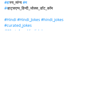
#ह
ास्य_व्यंग्य 
#म
#व
्हाट्सएप्प_हिन्दी_जोक्स_डाॅट_काॅम
#Hindi
#Hindi_Jokes
#hindi_jokes
#curated_jokes
#WhatsApp_Hindi_Jokes
हास्य कथा
हँसी हँसी मे सच
Recent Posts
See All