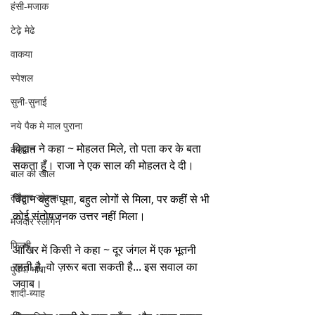
हंसी-मजाक
टेढ़े मेढे
वाकया
स्पेशल
सुनी-सुनाई
नये पैक मे माल पुराना
विद्वान ने कहा ~ मोहलत मिले, तो पता कर के बता 
कहावत
सकता हूँ। राजा ने एक साल की मोहलत दे दी।
बाल की खाल
त्यौहार स्पेशल
विद्वान बहुत घूमा, बहुत लोगों से मिला, पर कहीं से भी 
कोई संतोषजनक उत्तर नहीं मिला।
मजेदार स्लोगन
फिल्मी
आखिर में किसी ने कहा ~ दूर जंगल में एक भूतनी 
रहती है, वो ज़रूर बता सकती है... इस सवाल का 
पुर्वया भाषा
जवाब।
शादी-ब्याह