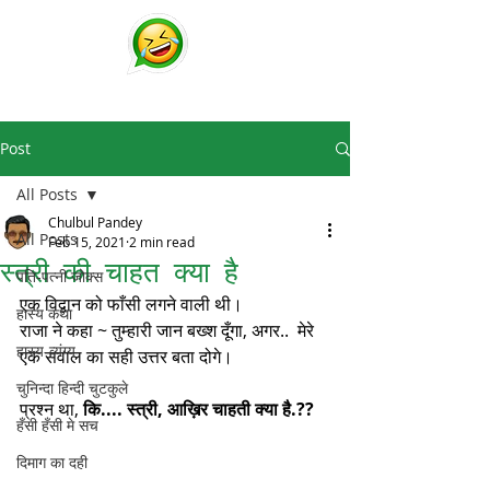
चुटकुले
व्हाट्सप्प हिंदी जोक्स !
Post
All Posts
Chulbul Pandey
All Posts
Feb 15, 2021
2 min read
स्त्री की चाहत क्या है
पति-पत्नी जोक्स
एक विद्वान को फाँसी लगने वाली थी।
हास्य कथा
राजा ने कहा ~ तुम्हारी जान बख्श दूँगा, अगर..  मेरे 
हास्य-व्यंग्य
एक सवाल का सही उत्तर बता दोगे।
चुनिन्दा हिन्दी चुटकुले
प्रश्न था, 
कि.... स्त्री, आख़िर चाहती क्या है.??
हँसी हँसी मे सच
दिमाग का दही