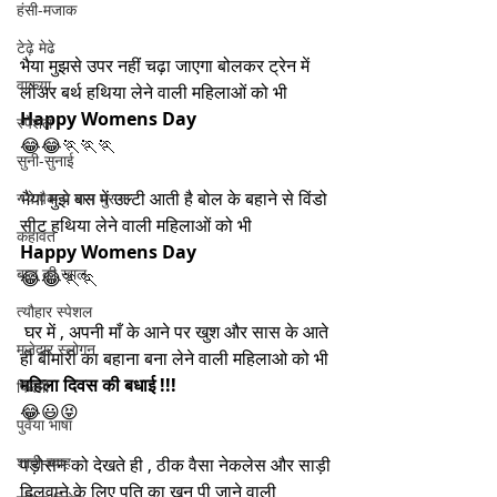
हंसी-मजाक
टेढ़े मेढे
भैया मुझसे उपर नहीं चढ़ा जाएगा बोलकर ट्रेन में 
वाकया
लोअर बर्थ हथिया लेने वाली महिलाओं को भी 
Happy Womens Day
स्पेशल
😂😂🏃🏃🏃
सुनी-सुनाई
भैया मुझे बस में उल्टी आती है बोल के बहाने से विंडो 
नये पैक मे माल पुराना
सीट हथिया लेने वाली महिलाओं को भी 
कहावत
Happy Womens Day
बाल की खाल
😂😂🏃🏃
त्यौहार स्पेशल
 घर में , अपनी माँ के आने पर खुश और सास के आते 
मजेदार स्लोगन
ही बीमारी का बहाना बना लेने वाली महिलाओ को भी 
महिला दिवस की बधाई !!!
फिल्मी
😂😃😝
पुर्वया भाषा
शादी-ब्याह
पड़ोसन को देखते ही , ठीक वैसा नेकलेस और साड़ी 
दिलवाने के लिए पति का खून पी जाने वाली 