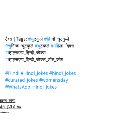
टैग्स |Tags: 
#च
ुटकुले 
#ह
िन्दी_चुटकुले 
#च
ुनिन्दा_चुटकुले 
#च
ुटकले 
#मह
िला_दिवस 
#व
्हाट्सएप्प_हिन्दी_जोक्स 
#व
्हाट्सएप्प_हिन्दी_जोक्स_डाॅट_काॅम
#Hindi
#Hindi_Jokes
#hindi_jokes
#curated_jokes
#womensday
#WhatsApp_Hindi_Jokes
हास्य-व्यंग्य
हँसी हँसी मे सच
स्पेशल