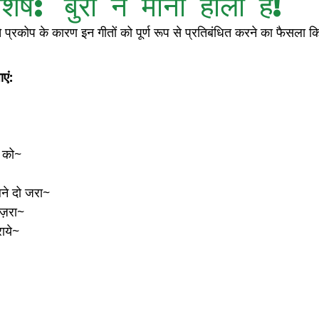
शेष: बुरा न मानो होली है!
े प्रकोप के कारण इन गीतों को पूर्ण रूप से प्रतिबंधित करने का फैसला क
फिल्मी
पुर्वया भाषा
शादी-ब्याह
महिला विशेष
एं: 
ं को~ 
लने दो जरा~
 ज़रा~
राये~