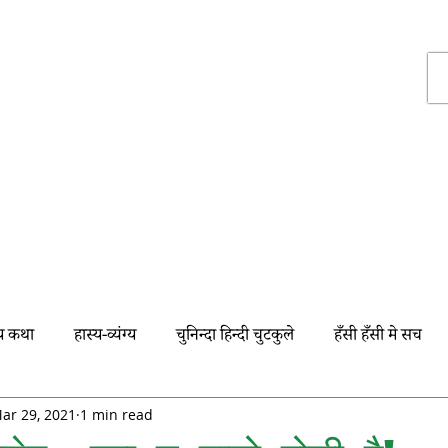
हास्य व्यंग
ग्रुप्स
्य कथा
हास्य-व्यंग्य
चुनिन्दा हिन्दी चुटकुले
हँसी हँसी मे सच
स्पेशल
सुनी-सुनाई
नये पैक मे माल पुराना
कहावत
ar 29, 2021
1 min read