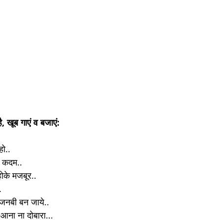
, खूब गाएं व बजाएं:
हो..
गे कदम..
 होके मजबूर..
.
जनबी बन जाये..
 आना ना दोबारा...