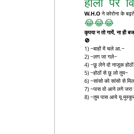
होली पर वि
W.H.O
 ने कोरोना के बढ़त
त्यौहार स्पेशल
मजेदार स्लोगन
😂😂😂
कृपया न तो गायें, ना ही बजा
🚫
1) ~बाहों में चले आ.~
2) ~लग जा गले~
4) ~छू लेने दो नाजूक होठो
5) ~होठों से छू लो तुम~ 
6) ~सांसो को सांसो से मि
7) ~पास वो आने लगे जरा
8) ~तुम पास आये यू मुस्कु