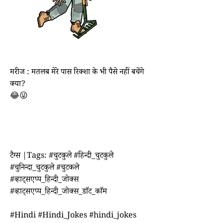
मरीज : मतलब मेरे पास रिक्शा के भी पैसे नहीं बचेंगे 
क्या?
😂😜
टैग्स |Tags: #चुटकुले #हिन्दी_चुटकुले 
#चुनिन्दा_चुटकुले #चुटकले 
#व्हाट्सएप्प_हिन्दी_जोक्स 
#व्हाट्सएप्प_हिन्दी_जोक्स_डाॅट_काॅम
#Hindi #Hindi_Jokes #hindi_jokes 