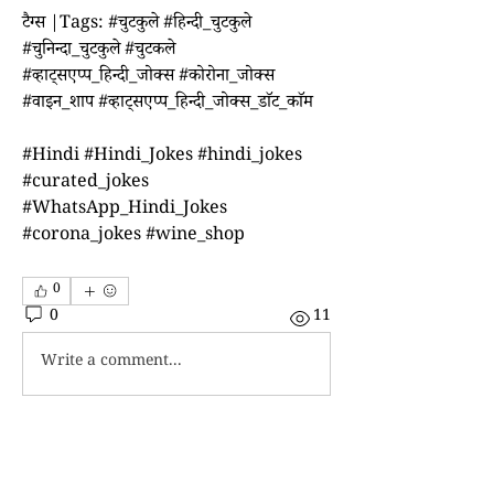
टैग्स |Tags: #चुटकुले #हिन्दी_चुटकुले 
#चुनिन्दा_चुटकुले #चुटकले 
#व्हाट्सएप्प_हिन्दी_जोक्स #कोरोना_जोक्स 
#वाइन_शाप #व्हाट्सएप्प_हिन्दी_जोक्स_डाॅट_काॅम
#Hindi #Hindi_Jokes #hindi_jokes 
#curated_jokes 
#WhatsApp_Hindi_Jokes 
#corona_jokes #wine_shop 
0
0
11
Write a comment...
About
कोरोना जोक्स यानि कि कोविड-19 पर मगज़मारी भरे