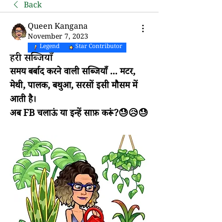
Back
Queen Kangana
November 7, 2023
Legend
Star Contributor
हरी सब्जियाँ
समय बर्बाद करने वाली सब्जियाँ ... मटर, 
मेथी, पालक, बथुआ, सरसों इसी मौसम में 
आती है।
अब FB चलाऊं या इन्हें साफ़ करूं?😓😥😓