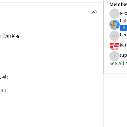
Membe
jag
jaggi.su
Lal
Le
ड़ा दिया।🚖🔥
Leonard
ka
tu
tupere.
See All
े, और
🏻‍♂️
…