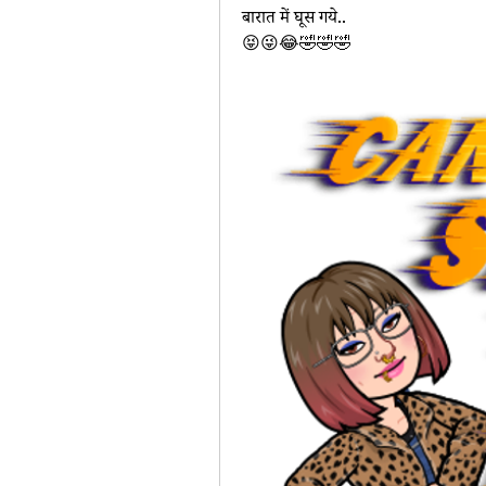
बारात में घूस गये..
😝😜😂🤣🤣🤣