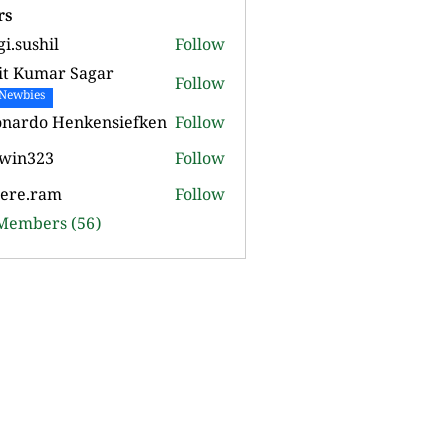
rs
gi.sushil
Follow
shil
it Kumar Sagar
Follow
Newbies
onardo Henkensiefken
Follow
o Henkensiefken
twin323
Follow
pere.ram
Follow
ram
 Members (56)