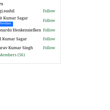
rs
gi.sushil
Follow
shil
it Kumar Sagar
Follow
Newbies
onardo Henkensiefken
Follow
o Henkensiefken
l Kumar Sagar
Follow
urav Kumar Singh
Follow
 Members (56)