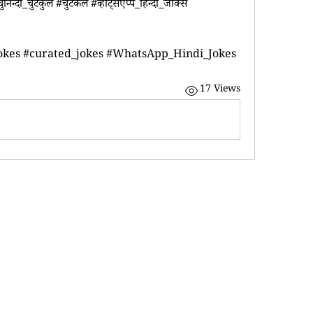
निन्दा_चुटकुले #चुटकले #व्हाट्सएप्प_हिन्दी_जोक्स 
jokes #curated_jokes #WhatsApp_Hindi_Jokes
17 Views