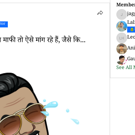
Membe
jag
jaggi.su
Lal
utor
Le
माफी तो ऐसे मांग रहे हैं, जैसे कि...
Leonard
Ani
Ga
See All