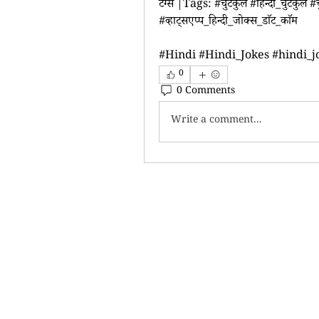
टैग्स |Tags: #चुटकुले #हिन्दी_चुटकुले #चु
#व्हाट्सएप्प_हिन्दी_जोक्स_डाॅट_काॅम
#Hindi #Hindi_Jokes #hindi_
0
0 Comments
Write a comment...