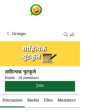
चुटकुले
व्हाट्सप्प हिंदी जोक्स !
Groups
साहित्यक चुटकुले
Public
·
56 members
Join
Discussion
Media
Files
Members