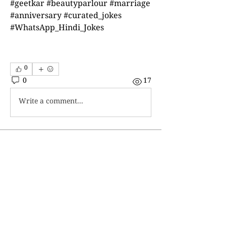
#geetkar #beautyparlour #marriage 
#anniversary #curated_jokes 
#WhatsApp_Hindi_Jokes
0
0
17
Write a comment...
About
Welcome to the group! Connect with
other members, get updates and
share media.
Members
jaggi.sushil
Follow