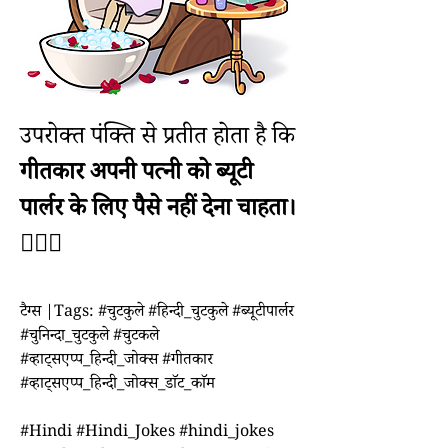
उपरोक्त पंक्ति से प्रतीत होता है कि 
गीतकार अपनी पत्नी को ब्यूटी 
पार्लर के लिए पैसे नहीं देना चाहता।
☝🏼🤑
टैग्स |Tags: #चुटकुले #हिन्दी_चुटकुले #ब्यूटीपार्लर 
#चुनिन्दा_चुटकुले #चुटकले 
#व्हाट्सएप्प_हिन्दी_जोक्स #गीतकार 
#व्हाट्सएप्प_हिन्दी_जोक्स_डाॅट_काॅम 
#Hindi #Hindi_Jokes #hindi_jokes 