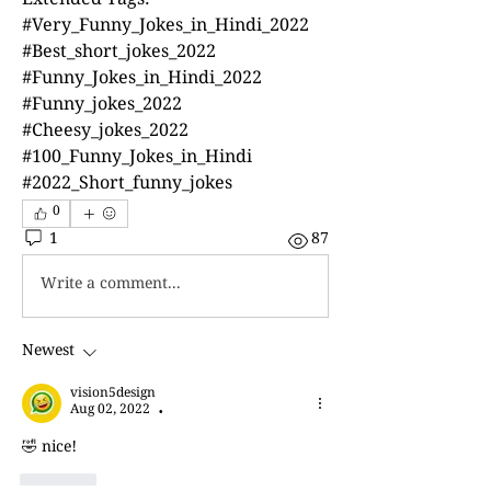
Extended Tags:
#Very_Funny_Jokes_in_Hindi_2022 
#Best_short_jokes_2022 
#Funny_Jokes_in_Hindi_2022 
#Funny_jokes_2022  
#Cheesy_jokes_2022 
#100_Funny_Jokes_in_Hindi 
#2022_Short_funny_jokes
0
1
87
Write a comment...
Newest
vision5design
Aug 02, 2022
•
🤣 nice!
Like