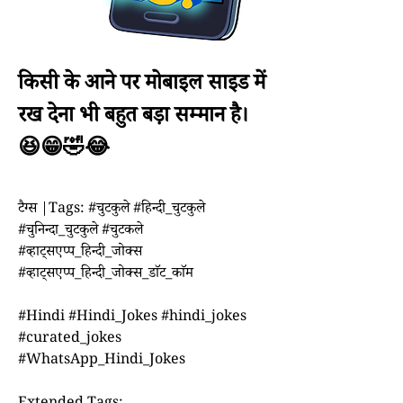
किसी के आने पर मोबाइल साइड में 
रख देना भी बहुत बड़ा सम्मान है।
😆😁🤣😂
टैग्स |Tags: #चुटकुले #हिन्दी_चुटकुले 
#चुनिन्दा_चुटकुले #चुटकले 
#व्हाट्सएप्प_हिन्दी_जोक्स 
#व्हाट्सएप्प_हिन्दी_जोक्स_डाॅट_काॅम
#Hindi #Hindi_Jokes #hindi_jokes 
#curated_jokes 
#WhatsApp_Hindi_Jokes