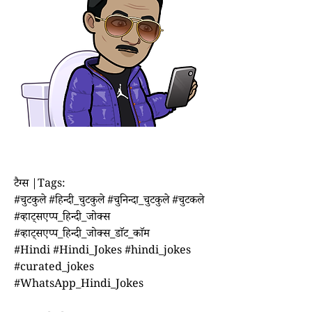
टैग्स |Tags: 
#चुटकुले #हिन्दी_चुटकुले #चुनिन्दा_चुटकुले #चुटकले 
#व्हाट्सएप्प_हिन्दी_जोक्स 
#व्हाट्सएप्प_हिन्दी_जोक्स_डाॅट_काॅम
#Hindi #Hindi_Jokes #hindi_jokes 
#curated_jokes 
#WhatsApp_Hindi_Jokes