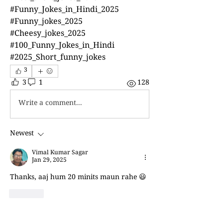
#Funny_Jokes_in_Hindi_2025
#Funny_jokes_2025
#Cheesy_jokes_2025
#100_Funny_Jokes_in_Hindi 
#2025_Short_funny_jokes
3
3
1
128
Write a comment...
Newest
Vimal Kumar Sagar
Jan 29, 2025
Thanks, aaj hum 20 minits maun rahe 😃
Like